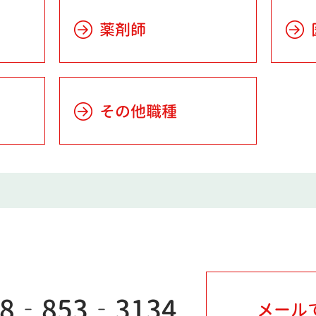
薬剤師
その他職種
98‐853‐3134
メール