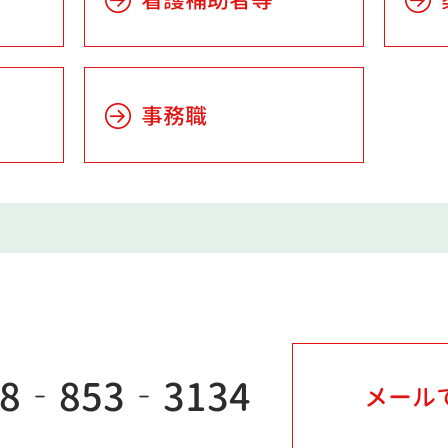
事務職
98‐853‐3134
メール