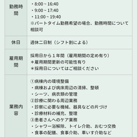
・8:00 ~ 16:40
勤務時
・9:00 ~ 17:40
間
・11:00 ~ 19:40
※パートタイム勤務希望の場合、勤務時間について
相談可
休日
週休二日制（シフト割による）
採用日から１年間（雇用期間の定め有り）
雇用期
＊雇用期間更新の可能性有り
間
＊採用日についてはご相談ください
①病棟内の環境整備
・病棟および病床周辺の清掃、整頓
・シーツ、病衣類の管理
②診療に関わる周辺業務
業務内
・診察に必要な機械、器具などの片づけ
容
・診療材料の補充、整理
③患者さんへのケア業務
・シャワー浴解除、トイレ介助、おむつ交換
・食事の配膳、食事介助、車いす介助など