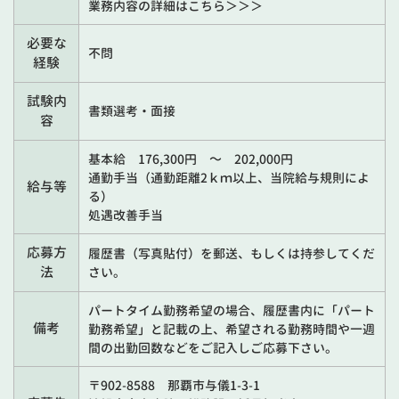
業務内容の詳細はこちら＞＞＞
必要な
不問
経験
試験内
書類選考・面接
容
基本給 176,300円 ～ 202,000円
通勤手当（通勤距離2ｋｍ以上、当院給与規則によ
給与等
る）
処遇改善手当
応募方
履歴書（写真貼付）を郵送、もしくは持参してくだ
法
さい。
パートタイム勤務希望の場合、履歴書内に「パート
備考
勤務希望」と記載の上、希望される勤務時間や一週
間の出勤回数などをご記入しご応募下さい。
〒902-8588 那覇市与儀1-3-1