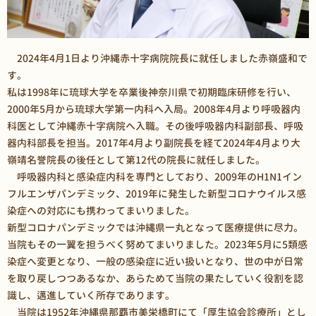
2024年4月1日より沖縄赤十字病院院長に就任しました赤嶺盛和で
す。
私は1998年に琉球大学を卒業後神奈川県で初期臨床研修を行い、
2000年5月から琉球大学第一内科へ入局。2008年4月より呼吸器内
科医として沖縄赤十字病院へ入職。その後呼吸器内科副部長、呼吸
器内科部長を担当。2017年4月より副院長を経て2024年4月より大
嶺靖名誉院長の後任として第12代の院長に就任しました。
呼吸器内科と感染症内科を専門としており、2009年のH1N1イン
フルエンザパンデミック、2019年に発生した新型コロナウイルス感
染症への対応にも携わってまいりました。
新型コロナパンデミックでは沖縄県一丸となって医療提供に尽力。
当院もその一翼を担うべく努めてまいりました。2023年5月に5類感
染症へ変更となり、一般の感染症に近い扱いとなり、世の中が日常
を取り戻しつつあるなか、あらためて当院の果たしていく役割を認
識し、邁進していく所存であります。
当院は1952年沖縄県那覇市美栄橋町にて「厚生協会診療所」とし