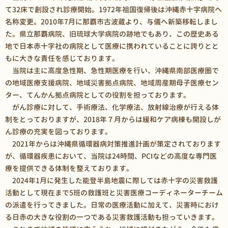
て32床で創設され診療開始。1972年祖国復帰後は沖縄赤十字病院へ
名称変更。2010年7月に那覇市古波蔵より、与儀へ新築移転しまし
た。県立那覇病院、旧琉球大学病院の跡地でもあり、この歴史ある
地で日本赤十字社の病院として医療に携われていることに誇りとと
もに大きな責任を感じております。
当院は主に高度急性期、急性期医療を行い、沖縄県南部医療圏で
の地域医療支援病院、地域災害拠点病院、地域周産期母子医療セン
ター、てんかん拠点病院としての役割を担っております。
がん診療に対して、手術療法、化学療法、放射線治療が行える体
制をとっておりますが、2018年７月からは緩和ケア病棟も開設しが
ん診療の充実を図っております。
2021年からは沖縄県循環器病対策推進計画が策定されております
が、循環器疾患において、当院は24時間、PCIなどの高度な専門医
療を提供できる体制を整えております。
2024年1月に発生した能登半島地震に際しては赤十字の災害救護
活動として現在まで5班の救護班と災害医療コーディネーターチーム
の派遣を行ってきました。日常の医療活動に加えて、災害時におけ
る日赤の大きな役割の一つである災害救護活動も担っていきます。