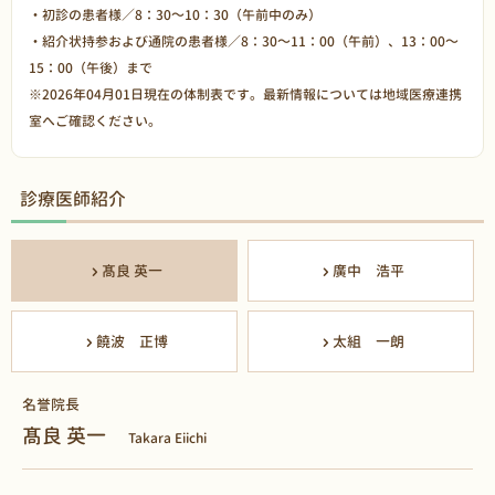
・初診の患者様／8：30～10：30（午前中のみ）
・紹介状持参および通院の患者様／8：30～11：00（午前）、13：00～
15：00（午後）まで
※2026年04月01日現在の体制表です。最新情報については
地域医療連携
室
へご確認ください。
診療医師紹介
髙良 英一
廣中 浩平
饒波 正博
太組 一朗
名誉院長
髙良 英一
Takara Eiichi