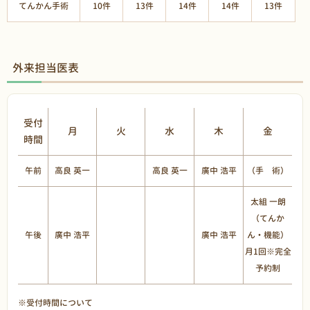
てんかん手術
10件
13件
14件
14件
13件
外来担当医表
受付
月
火
水
木
金
時間
午前
高良 英一
高良 英一
廣中 浩平
（手 術）
太組 一朗
（てんか
午後
廣中 浩平
廣中 浩平
ん・機能）
月1回※完全
予約制
※受付時間について