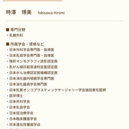
時澤 博美
Tokisawa Hiromi
■ 専門分野
・乳腺外科
■ 所属学会・資格など
・日本外科学会専門医・指導医
・日本乳癌学会専門医・指導医
・検診マンモグラフィ読影認定医
・乳がん検診超音波判定医認定医
・日本がん治療認定医機構認定医
・日本消化器内視鏡学会専門医
・日本消化器病学会専門医
・日本乳房オンコプラスティックサージャリー学会施設責任医師
・医学博士
・日本外科学会
・日本乳癌学会
・日本癌治療学会
・日本臨床腫瘍学会
・日本遺伝性腫瘍学会