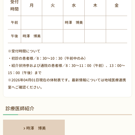
受付
月
火
水
木
金
時間
午前
時澤 博美
午後
時澤 博美
※受付時間について
・初診の患者様／8：30～10：30（午前中のみ）
・紹介状持参および通院の患者様／8：30～11：00（午前）、13：00～
15：00（午後）まで
※2026年04月01日現在の体制表です。最新情報については
地域医療連携
室
へご確認ください。
診療医師紹介
時澤 博美