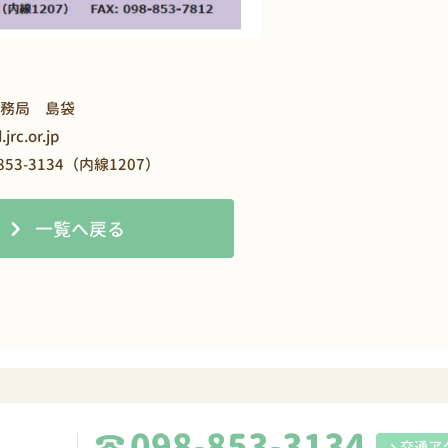
事務局 島袋
rc.or.jp
-853-3134（内線1207）
一覧へ戻る
098-853-3134
交通ア